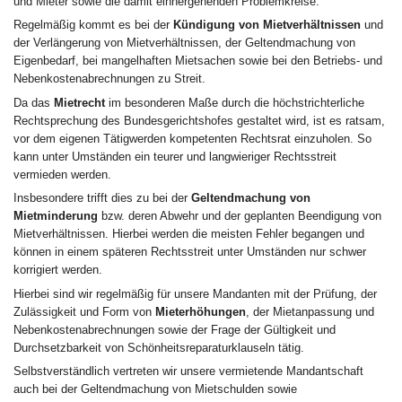
und Mieter sowie die damit einhergehenden Problemkreise.
Regelmäßig kommt es bei der
Kündigung von Mietverhältnissen
und
der Verlängerung von Mietverhältnissen, der Geltendmachung von
Eigenbedarf, bei mangelhaften Mietsachen sowie bei den Betriebs- und
Nebenkostenabrechnungen zu Streit.
Da das
Mietrecht
im besonderen Maße durch die höchstrichterliche
Rechtsprechung des Bundesgerichtshofes gestaltet wird, ist es ratsam,
vor dem eigenen Tätigwerden kompetenten Rechtsrat einzuholen. So
kann unter Umständen ein teurer und langwieriger Rechtsstreit
vermieden werden.
Insbesondere trifft dies zu bei der
Geltendmachung von
Mietminderung
bzw. deren Abwehr und der geplanten Beendigung von
Mietverhältnissen. Hierbei werden die meisten Fehler begangen und
können in einem späteren Rechtsstreit unter Umständen nur schwer
korrigiert werden.
Hierbei sind wir regelmäßig für unsere Mandanten mit der Prüfung, der
Zulässigkeit und Form von
Mieterhöhungen
, der Mietanpassung und
Nebenkostenabrechnungen sowie der Frage der Gültigkeit und
Durchsetzbarkeit von Schönheitsreparaturklauseln tätig.
Selbstverständlich vertreten wir unsere vermietende Mandantschaft
auch bei der Geltendmachung von Mietschulden sowie