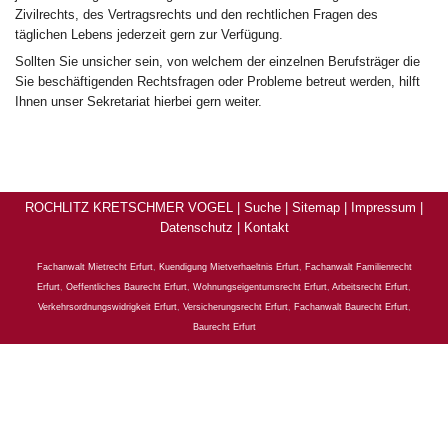
Zivilrechts, des Vertragsrechts und den rechtlichen Fragen des
täglichen Lebens jederzeit gern zur Verfügung.
Sollten Sie unsicher sein, von welchem der einzelnen Berufsträger die
Sie beschäftigenden Rechtsfragen oder Probleme betreut werden, hilft
Ihnen unser Sekretariat hierbei gern weiter.
ROCHLITZ KRETSCHMER VOGEL |
Suche
|
Sitemap
|
Impressum
|
Datenschutz
|
Kontakt
Fachanwalt Mietrecht Erfurt
,
Kuendigung Mietverhaeltnis Erfurt
,
Fachanwalt Familienrecht
Erfurt
,
Oeffentliches Baurecht Erfurt
,
Wohnungseigentumsrecht Erfurt
,
Arbeitsrecht Erfurt
,
Verkehrsordnungswidrigkeit Erfurt
,
Versicherungsrecht Erfurt
,
Fachanwalt Baurecht Erfurt
,
Baurecht Erfurt