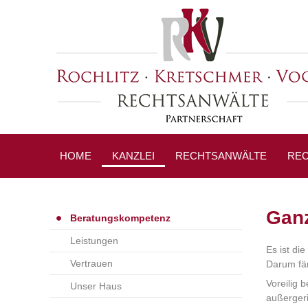
HOME
KANZLEI
RECHTSANWÄLTE
REC
PRESSESPIEGEL
Ganz
Beratungskompetenz
Leistungen
Es ist di
Vertrauen
Darum fän
Voreilig
Unser Haus
außergeri