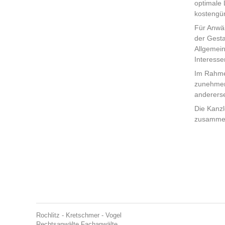
optimale 
kostengün
Für Anwäl
der Gesta
Allgemei
Interesse
Im Rahmen
zunehmend
andererse
Die Kanzl
zusammen
Rochlitz - Kretschmer - Vogel
Rechtsanwälte Fachanwälte