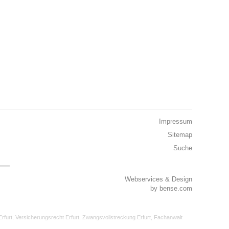
Impressum
Sitemap
Suche
Webservices & Design
by
bense.com
rfurt
,
Versicherungsrecht Erfurt
,
Zwangsvollstreckung Erfurt
,
Fachanwalt