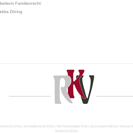
eiterin Familienrecht:
ekka Döring
ktenrecht Erfurt
,
Immobilienrecht Erfurt
,
Rechtsanwaelte Erfurt
,
Aussergerichtliches Inkasso E
Strafrecht Erfurt