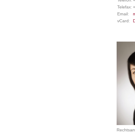
Telefon:
+
Telefax:
+
Email:
m
vCard:
Rechtsanw