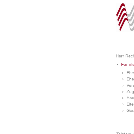
Herr Rec
Famili
Ehe
Ehe
Ver
Zug
Hau
Elt
Ges