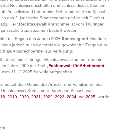
rsität Rechtswissenschaften und schloss dieses Studium
ab. Anschließend trat er eine Referendarstelle in Kassel
ich das 2. juristische Staatsexamen und ist seit Oktober
ätig. Herr
Rechtsanwalt
Kretschmer ist vom Thüringer
. juristische Staatsexamen bestellt worden.
itet mit Beginn des Jahres 2026
überwiegend
Mandate
 Ihnen jedoch auch weiterhin wie gewohnt für Fragen aus
cht als Ansprechpartner zur Verfügung.
0, durch die Thüringer Rechtsanwaltskammer der Titel
 im Jahre 2009 der Titel
„Fachanwalt für Arbeitsrecht"
ng zum 31.12.2025 freiwillig aufgegeben.
ums auf dem Gebiet des Arbeits- und Familienrechtes
rr Rechtsanwalt Kretschmer durch den Besuch von
018
,
2019
,
2020
,
2021
,
2022
,
2023
,
2024
und
2025
wurde
.
cht.