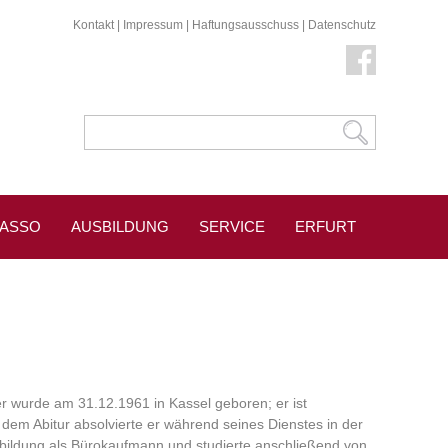
Kontakt
|
Impressum
|
Haftungsausschuss
|
Datenschutz
KASSO
AUSBILDUNG
SERVICE
ERFURT
 wurde am 31.12.1961 in Kassel geboren; er ist
 dem Abitur absolvierte er während seines Dienstes in der
bildung als Bürokaufmann und studierte anschließend von