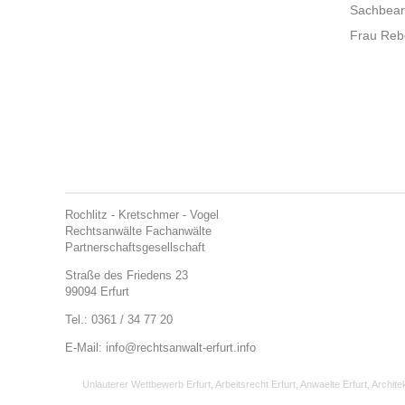
Sachbearb
Frau Reb
Rochlitz - Kretschmer - Vogel
Rechtsanwälte Fachanwälte
Partnerschaftsgesellschaft
Straße des Friedens 23
99094 Erfurt
Tel.: 0361 / 34 77 20
E-Mail:
info@rechtsanwalt-erfurt.info
Unlauterer Wettbewerb Erfurt
,
Arbeitsrecht Erfurt
,
Anwaelte Erfurt
,
Archite