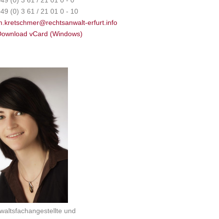
49 (0) 3 61 / 21 01 0 - 0
49 (0) 3 61 / 21 01 0 - 10
.kretschmer@rechtsanwalt-erfurt.info
Download vCard (Windows)
altsfachangestellte und