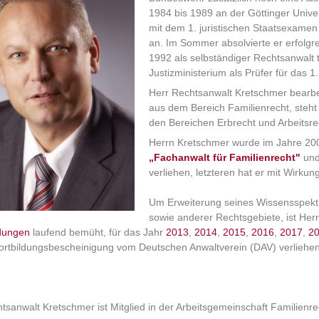
1984 bis 1989 an der Göttinger Unive
mit dem 1. juristischen Staatsexamen 
an. Im Sommer absolvierte er erfolgre
1992 als selbständiger Rechtsanwalt t
Justizministerium als Prüfer für das 1
Herr Rechtsanwalt Kretschmer bearbe
aus dem Bereich Familienrecht, steht
den Bereichen Erbrecht und Arbeitsre
Herrn Kretschmer wurde im Jahre 200
„Fachanwalt für Familienrecht"
und
verliehen, letzteren hat er mit Wirku
Um Erweiterung seines Wissensspektr
sowie anderer Rechtsgebiete, ist He
ldungen
laufend bemüht, für das Jahr
2013
,
2014
,
2015
,
2016
,
2017
,
2
ortbildungsbescheinigung vom Deutschen Anwaltverein (DAV) verliehen
tsanwalt Kretschmer ist Mitglied in der Arbeitsgemeinschaft Familienre